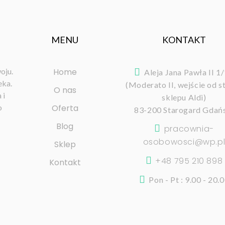
MENU
KONTAKT
oju.
Home
Aleja Jana Pawła II 1
eka.
(Moderato II, wejście od s
O nas
 i
sklepu Aldi)
o
Oferta
83-200 Starogard Gdań
Blog
pracownia-
osobowosci@wp.p
Sklep
+48 795 210 898
Kontakt
Pon - Pt : 9.00 - 20.