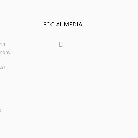
SOCIAL MEDIA
/14
trony
ski
l
00