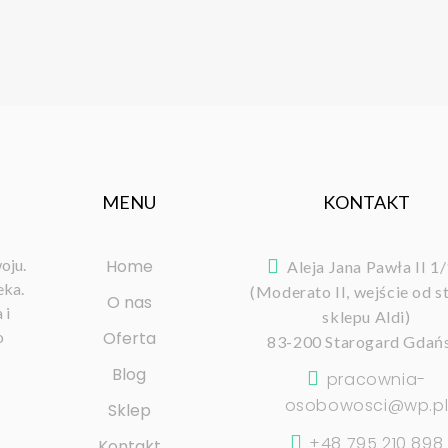
MENU
KONTAKT
oju.
Home
Aleja Jana Pawła II 1
eka.
(Moderato II, wejście od s
O nas
 i
sklepu Aldi)
o
Oferta
83-200 Starogard Gdań
Blog
pracownia-
osobowosci@wp.p
Sklep
+48 795 210 898
Kontakt