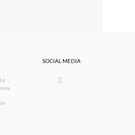
SOCIAL MEDIA
/14
trony
ski
l