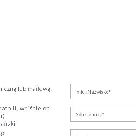
iczną lub mailową.
ato II, wejście od
i)
ański
98