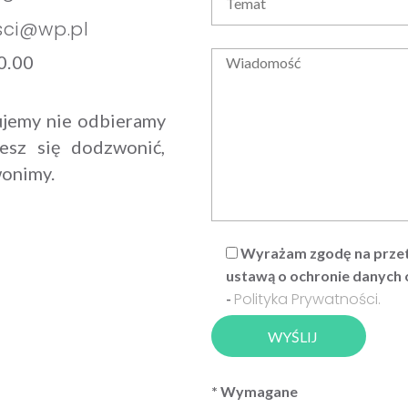
ci@wp.pl
20.00
ujemy nie odbieramy
żesz się dodzwonić,
wonimy.
Wyrażam zgodę na przet
ustawą o ochronie danych o
Polityka Prywatności.
-
* Wymagane